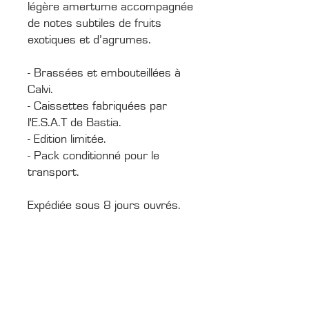
légère amertume accompagnée
de notes subtiles de fruits
exotiques et d’agrumes.
- Brassées et embouteillées à
Calvi.
- Caissettes fabriquées par
l'E.S.A.T de Bastia.
- Edition limitée.
- Pack conditionné pour le
transport.
Expédiée sous 8 jours ouvrés.
CONTACTS
Boîte Postale 15
20538 PORTO-VECCHIO