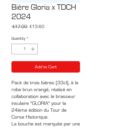
Bière Gloria x TDCH
2024
Regular
Sale
 €17.00 
€13.60
Price
Price
Quantity
*
Add to Cart
Pack de trois bières (33cl), à la
robe brun orangé, réalisé en
collaboration avec le brasseur
insulaire "GLORIA" pour la
24ème édition du Tour de
Corse Historique.
La bouche est marquée par une