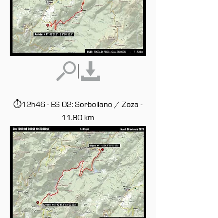
⏱12h46 - ES 02: Sorbollano / Zoza -
11.80 km