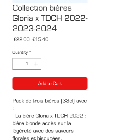
Collection bières
Gloria x TDCH 2022-
2023-2024
Regular
Sale
 €22.00 
€15.40
Price
Price
Quantity
*
Add to Cart
Pack de trois bières (33cl) avec
:
- La bière Gloria x TDCH 2022 :
bière blonde accès sur la
légèreté avec des saveurs
florales et biscuitées.