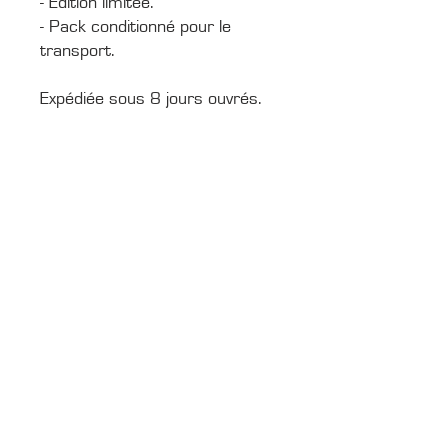
- Edition limitée.
- Pack conditionné pour le
transport.
Expédiée sous 8 jours ouvrés.
CONTACTS
Boîte Postale 15
20538 PORTO-VECCHIO
+00 33 (0)6 12 35 91 98
tourdecorsehistorique2a@gmail.com
PRESS
Media accreditation
Media photo library